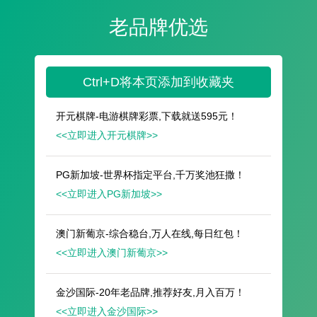
遥想公瑾当年，小乔初嫁了，雄姿英发。
羽扇纶巾，谈笑间，樯橹灰飞烟灭。
故国神游，多情应笑我，早生华发。
人生如梦，一尊还酹江月。